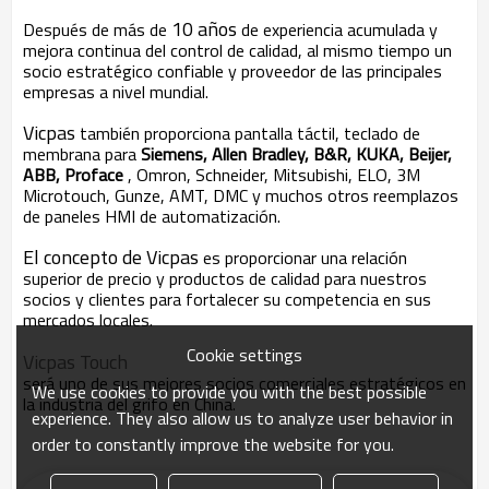
10 años
Después de más de
de experiencia acumulada y
mejora continua del control de calidad, al mismo tiempo un
socio estratégico confiable y proveedor de las principales
empresas a nivel mundial.
Vicpas
también proporciona pantalla táctil, teclado de
membrana para
Siemens, Allen Bradley, B&R, KUKA, Beijer,
ABB, Proface
, Omron, Schneider, Mitsubishi, ELO, 3M
Microtouch, Gunze, AMT, DMC y muchos otros reemplazos
de paneles HMI de automatización.
El concepto de Vicpas
es proporcionar una relación
superior de precio y productos de calidad para nuestros
socios y clientes para fortalecer su competencia en sus
mercados locales.
Cookie settings
Vicpas Touch
será uno de sus mejores socios comerciales estratégicos en
We use cookies to provide you with the best possible
la industria del grifo en China.
experience. They also allow us to analyze user behavior in
order to constantly improve the website for you.