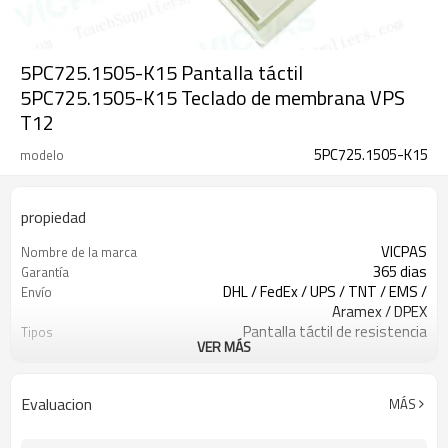
5PC725.1505-K15 Pantalla táctil
5PC725.1505-K15 Teclado de membrana VPS
T12
5PC725.1505-K15
modelo
propiedad
VICPAS
Nombre de la marca
365 dias
Garantía
DHL / FedEx / UPS / TNT / EMS /
Envío
Aramex / DPEX
Pantalla táctil de resistencia
Tipos
VER MÁS
Un solo toque
Puntos de contacto
DC5V 1mA
Voltaje nominal
reparación de pantalla táctil
membrana táctil
Evaluacion
MÁS
toque de vidrio
monitor de pantalla táctil
toque digitalizador
reparación del panel táctil