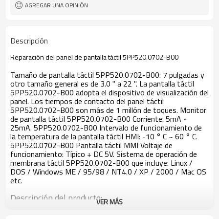
Pantalla táctil 5PC725.1505-K15
Nombre
AGREGAR UNA OPINIÓN
5PC725.1505-K15 Membr
Descripción
Reparación del panel de pantalla táctil 5PP520.0702-B00
Tamaño de pantalla táctil 5PP520.0702-B00: 7 pulgadas y
otro tamaño general es de 3.0 '' a 22 ''. La pantalla táctil
5PP520.0702-B00 adopta el dispositivo de visualización del
panel. Los tiempos de contacto del panel táctil
5PP520.0702-B00 son más de 1 millón de toques. Monitor
de pantalla táctil 5PP520.0702-B00 Corriente: 5mA ~
25mA. 5PP520.0702-B00 Intervalo de funcionamiento de
la temperatura de la pantalla táctil HMI: -10 ° C ~ 60 ° C.
5PP520.0702-B00 Pantalla táctil MMI Voltaje de
funcionamiento: Típico + DC 5V. Sistema de operación de
membrana táctil 5PP520.0702-B00 que incluye: Linux /
DOS / Windows ME / 95/98 / NT4.0 / XP / 2000 / Mac OS
etc.
Descripción del producto:
VER MÁS