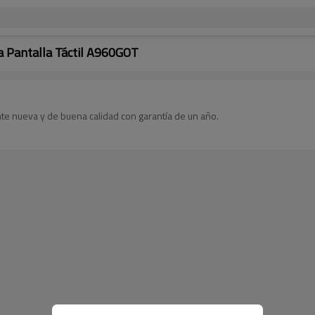
a Pantalla Táctil A960GOT
te nueva y de buena calidad con garantía de un año.