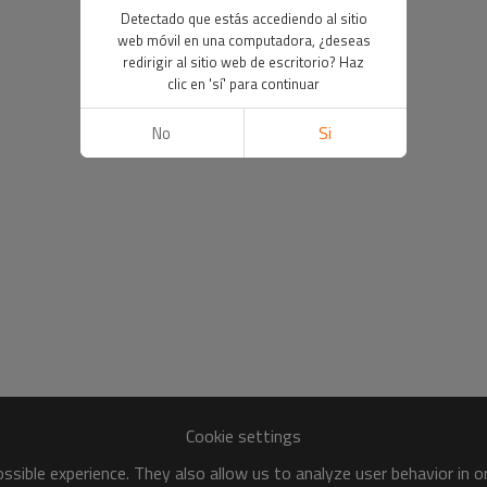
Detectado que estás accediendo al sitio
web móvil en una computadora, ¿deseas
redirigir al sitio web de escritorio? Haz
clic en 'sí' para continuar
No
Si
Cookie settings
sible experience. They also allow us to analyze user behavior in 